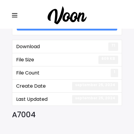
Lot #: A7004
71
Download
609 KB
File Size
1
File Count
september 25, 2024
Create Date
september 25, 2024
Last Updated
A7004